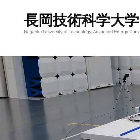
長岡技術科学大学
Nagaoka University of Technology, Advanced Energy Conv