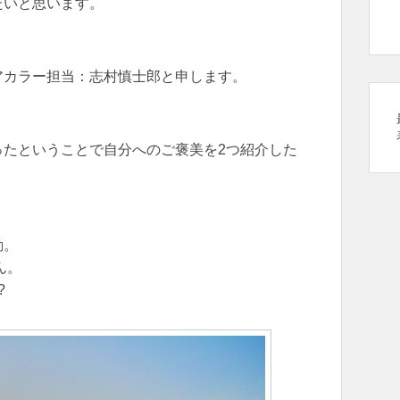
たいと思います。
アカラー担当：志村慎士郎と申します。
ったということで自分へのご褒美を2つ紹介した
動。
ん。
?