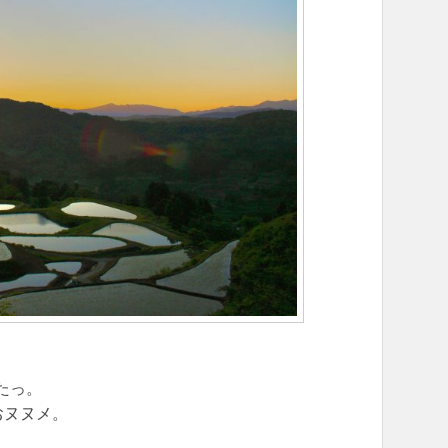
たっ。
おヌヌメ。