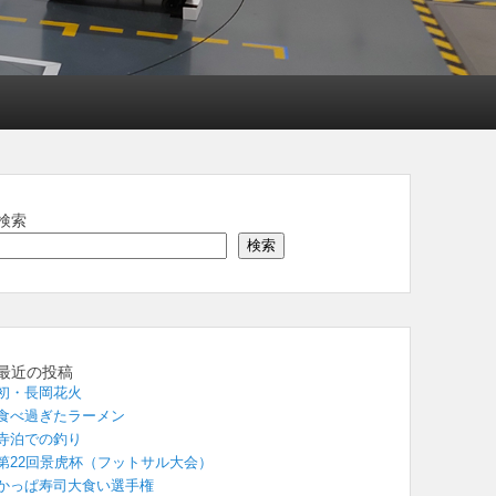
検索
検索
最近の投稿
初・長岡花火
食べ過ぎたラーメン
寺泊での釣り
第22回景虎杯（フットサル大会）
かっぱ寿司大食い選手権