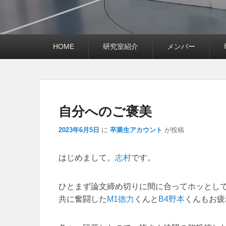
メ
HOME
研究室紹介
メンバー
イ
ン
メ
ニ
ュ
ー
自分へのご褒美
2023年6月5日
に
卒業生アカウント
が投稿
はじめまして。
志村
です。
ひとまず論文締め切りに間に合ってホッとし
共に奮闘した
M1徳力
くんと
B4野本
くんもお疲