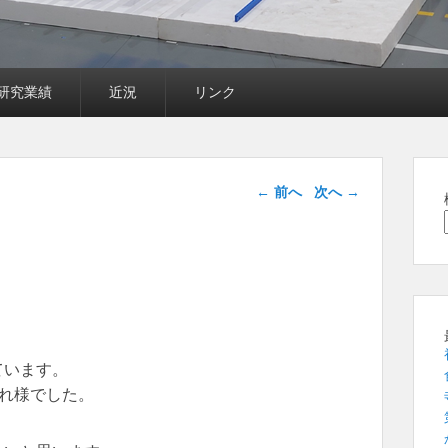
研究業績
近況
リンク
投稿ナビゲー
←
前へ
次へ
→
ション
ています。
れ様でした。