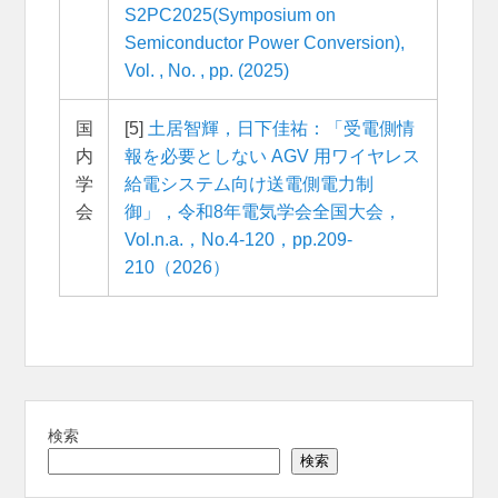
S2PC2025(Symposium on
Semiconductor Power Conversion),
Vol. , No. , pp. (2025)
国
[5]
土居智輝，日下佳祐：「受電側情
内
報を必要としない AGV 用ワイヤレス
学
給電システム向け送電側電力制
会
御」，令和8年電気学会全国大会，
Vol.n.a.，No.4-120，pp.209-
210（2026）
検索
検索