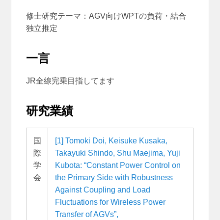
修士研究テーマ：AGV向けWPTの負荷・結合
独立推定
一言
JR全線完乗目指してます
研究業績
国
[1] Tomoki Doi, Keisuke Kusaka,
際
Takayuki Shindo, Shu Maejima, Yuji
学
Kubota: “Constant Power Control on
会
the Primary Side with Robustness
Against Coupling and Load
Fluctuations for Wireless Power
Transfer of AGVs”,