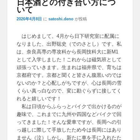
日本酒との付き合い方につ
ション
いて
2026年4月8日
に
satoshi.deno
が投稿
はじめまして。4月から日下研究室に配属に
なりました、出野聡史（でのさとし）です。私
は、奈良高専の専攻科から長岡技科大に新M1
として入学しました！これからは磁気班として
頑張っていきます。生まれは福井県で、育ちは
京都府です。京都と聞くと皆さん腹黒いのでは
ないのか？と心配しがちですが、心は長岡の雪
くらい真っ白なので、変に勘ぐらずに接してく
れると嬉しいです！
私は日頃からふらっとバイクで出かけるのが
趣味で、これまでに九州や四国などバイクで回
ってきました！そんな愛車ですが、長岡への引
っ越しに際して手放したため今は長岡にはあり
ません（泣）しかし、新たに車を手に入れたた