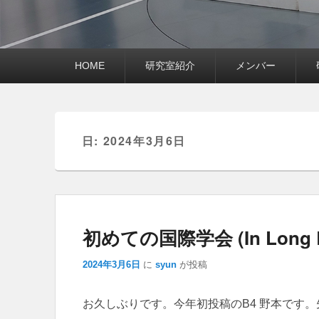
メ
HOME
研究室紹介
メンバー
イ
ン
メ
ニ
ュ
ー
日:
2024年3月6日
初めての国際学会 (In Long B
2024年3月6日
に
syun
が投稿
お久しぶりです。今年初投稿のB4 野本です