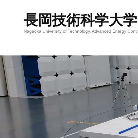
長岡技術科学大学
Nagaoka University of Technology, Advanced Energy Conv