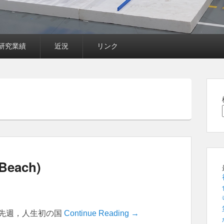
研究業績
近況
リンク
each)
。先週，人生初の国
Continue Reading →