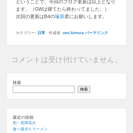
ということで、今回のブログ更新は以上となり
ます。（GWは寝てたら終わってました。）
次回の更新はB4の
塚原
君にお願いします。
カテゴリー:
日常
作成者:
umi.kimura
パーマリンク
コメントは受け付けていません。
検索
検索
最近の投稿
初・長岡花火
食べ過ぎたラーメン